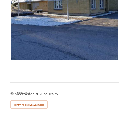
©
Määttästen sukuseura ry
Tehty Yhdistysavaimella