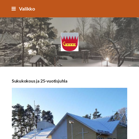
Siirry
Valikko
sivun
sisältöön
Määttästen Sukuseura ry
Sukukokous ja 25-vuotisjuhla